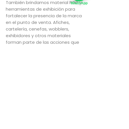
También brindamos material POP y
WhatsApp
herramientas de exhibición para
fortalecer la presencia de la marca
en el punto de venta. Afiches,
cartelería, cenefas, wobblers,
exhibidores y otros materiales
forman parte de las acciones que
ponemos a disposición para
acompañar el desarrollo comercial.
Además, existe la posibilidad de
realizar capacitaciones para equipos
de venta, preventistas y personal
comercial, con el objetivo de
transmitir los beneficios de los
productos, mejorar la argumentación
comercial y potenciar los resultados
en cada visita al cliente.
Creemos en las relaciones